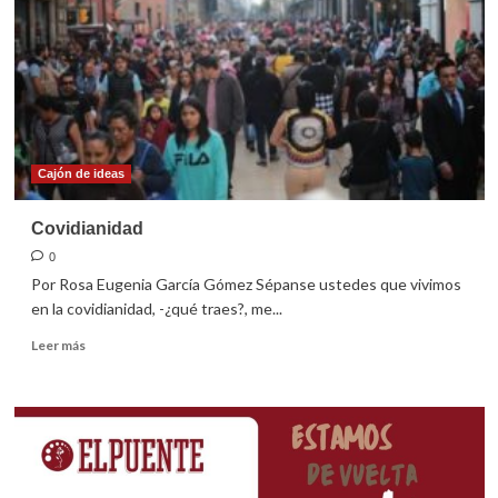
Cajón de ideas
Covidianidad
0
Por Rosa Eugenia García Gómez Sépanse ustedes que vivimos
en la covidianidad, -¿qué traes?, me...
Leer
Leer más
más
sobre
Covidianidad