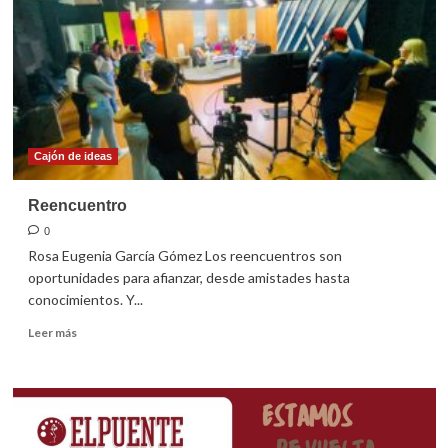
Cajón de ideas
Reencuentro
0
Rosa Eugenia García Gómez Los reencuentros son
oportunidades para afianzar, desde amistades hasta
conocimientos. Y...
Leer
Leer más
más
sobre
Reencuentro