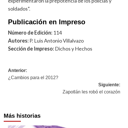
experimentaron la prepotencia de los policías y
soldados”.
Publicación en Impreso
Número de Edición:
114
Autores:
P. Luis Antonio Villalvazo
Sección de Impreso:
Dichos y Hechos
Navegación
Anterior:
¿Cambios para el 2012?
de
Siguiente:
entradas
Zapotlán les robó el corazón
Más historias