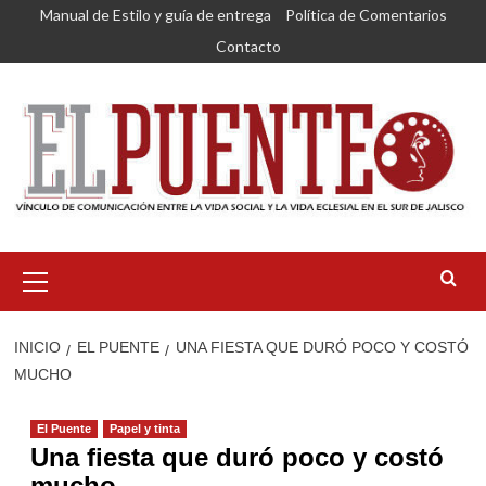
Saltar
Manual de Estilo y guía de entrega
Política de Comentarios
al
Contacto
contenido
Menú
primario
INICIO
EL PUENTE
UNA FIESTA QUE DURÓ POCO Y COSTÓ
MUCHO
El Puente
Papel y tinta
Una fiesta que duró poco y costó
mucho