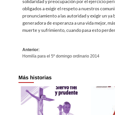
solidaridad y preocupación por el ejercicio p
obligados a exigir el respeto a nuestros comun
pronunciamiento a las autoridad y exigir un ya 
generadora de esperanza a una vida mejor, más
muerte y sufrimiento, cuando pasa esto perd
Navegación
Anterior:
Homilía para el 5º domingo ordinario 2014
de
entradas
Más historias