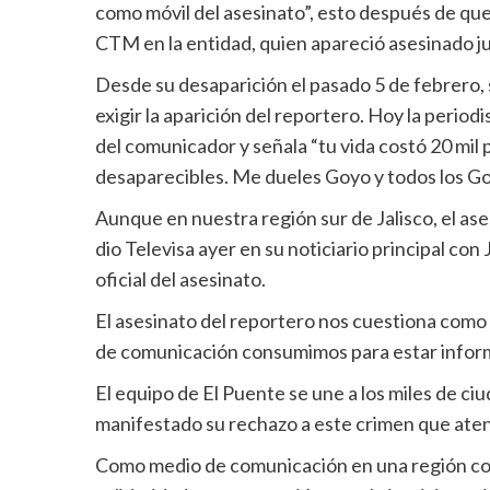
como móvil del asesinato”, esto después de que 
CTM en la entidad, quien apareció asesinado ju
Desde su desaparición el pasado 5 de febrero, s
exigir la aparición del reportero. Hoy la period
del comunicador y señala “tu vida costó 20 mil
desaparecibles. Me dueles Goyo y todos los G
Aunque en nuestra región sur de Jalisco, el ase
dio Televisa ayer en su noticiario principal co
oficial del asesinato.
El asesinato del reportero nos cuestiona como 
de comunicación consumimos para estar inform
El equipo de El Puente se une a los miles de ci
manifestado su rechazo a este crimen que atent
Como medio de comunicación en una región con