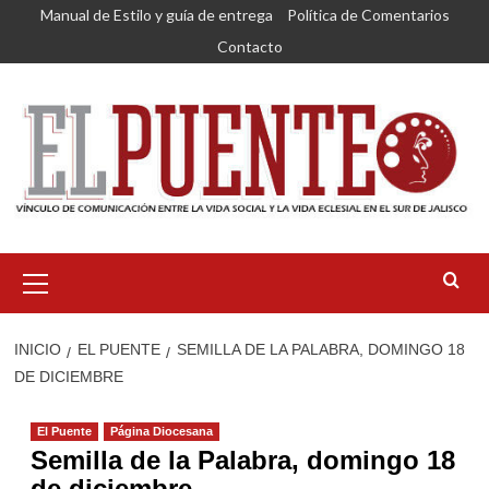
Saltar
Manual de Estilo y guía de entrega
Política de Comentarios
al
Contacto
contenido
Menú
primario
INICIO
EL PUENTE
SEMILLA DE LA PALABRA, DOMINGO 18
DE DICIEMBRE
El Puente
Página Diocesana
Semilla de la Palabra, domingo 18
de diciembre