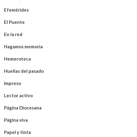
Efemérides
El Puente
En la red
Hagamos memoria
Hemeroteca
Huellas del pasado
Impreso
Lector activo
Página Diocesana
Página viva
Papel y tinta