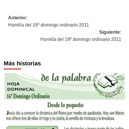
Navegación
Anterior:
Homilía del 18º domingo ordinario 2011
de
Siguiente:
entradas
Homilía del 19º domingo ordinario 2011
Más historias