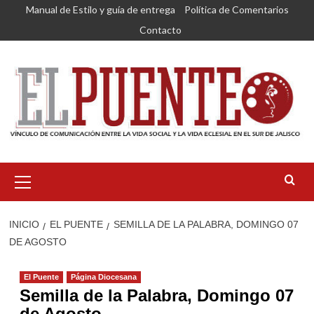
Saltar
Manual de Estilo y guía de entrega
Política de Comentarios
al
Contacto
contenido
Menú
primario
INICIO
EL PUENTE
SEMILLA DE LA PALABRA, DOMINGO 07
DE AGOSTO
El Puente
Página Diocesana
Semilla de la Palabra, Domingo 07
de Agosto