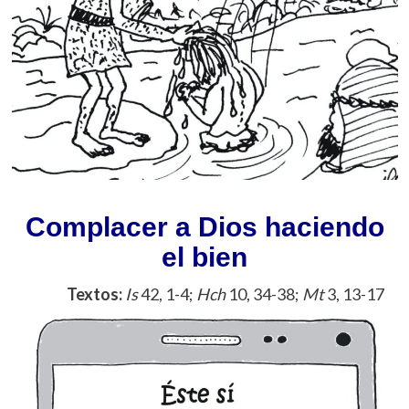
Complacer a Dios haciendo
el bien
Textos:
Is
42, 1-4;
Hch
10, 34-38;
Mt
3, 13-17