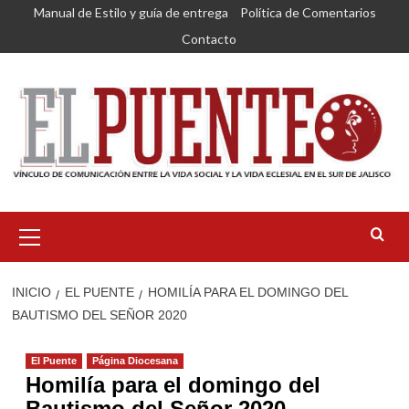
Saltar
Manual de Estilo y guía de entrega
Política de Comentarios
al
Contacto
contenido
Menú
primario
INICIO
EL PUENTE
HOMILÍA PARA EL DOMINGO DEL
BAUTISMO DEL SEÑOR 2020
El Puente
Página Diocesana
Homilía para el domingo del
Bautismo del Señor 2020