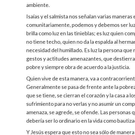
ambiente.
Isaías y el salmista nos señalan varias maneras
comunitariamente, podemos y debemos ser luz 
brilla como luz en las tinieblas; es luz quien c
no tiene techo, quien no da la espalda al herma
necesidad del humillado. Es luz la persona que r
gestos y actitudes amenazantes, que destierra d
pobre y siempre obra de acuerdo a la justicia.
Quien vive de esta manera, va a contracorrient
Generalmente se pasa de frente ante la pobreza
que se tiene, se cierran el corazón y la casa a lo
sufrimiento para no verlas y no asumir un com
amenaza, se agrede, se ofende. Las personas q
debería ser lo ordinario en la vida como bautiz
Y Jesús espera que esto no sea sólo de manera