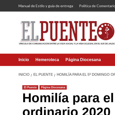
Saltar
Manual de Estilo y guía de entrega
Política de Comentari
al
contenido
Inicio
Hemeroteca
Página Diocesana
INICIO
EL PUENTE
HOMILÍA PARA EL 5º DOMINGO O
El Puente
Página Diocesana
Homilía para e
ordinario 2020