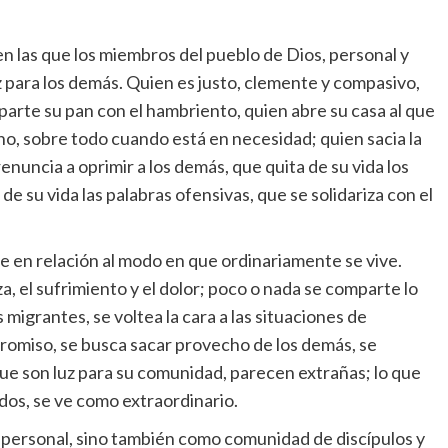
 en las que los miembros del pueblo de Dios, personal y
para los demás. Quien es justo, clemente y compasivo,
omparte su pan con el hambriento, quien abre su casa al que
no, sobre todo cuando está en necesidad; quien sacia la
enuncia a oprimir a los demás, que quita de su vida los
e su vida las palabras ofensivas, que se solidariza con el
e en relación al modo en que ordinariamente se vive.
, el sufrimiento y el dolor; poco o nada se comparte lo
s migrantes, se voltea la cara a las situaciones de
promiso, se busca sacar provecho de los demás, se
ue son luz para su comunidad, parecen extrañas; lo que
ados, se ve como extraordinario.
 personal, sino también como comunidad de discípulos y