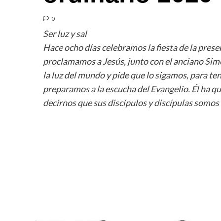
0
Ser luz y sal
Hace ocho días celebramos la fiesta de la presen
proclamamos a Jesús, junto con el anciano Sime
la luz del mundo y pide que lo sigamos, para ten
preparamos a la escucha del Evangelio. Él ha q
decirnos que sus discípulos y discípulas somos la