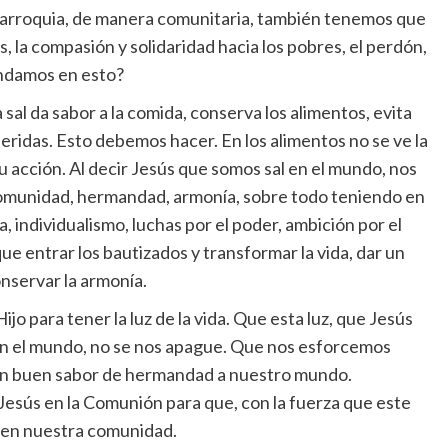
o parroquia, de manera comunitaria, también tenemos que
os, la compasión y solidaridad hacia los pobres, el perdón,
 andamos en esto?
 sal da sabor a la comida, conserva los alimentos, evita
heridas. Esto debemos hacer. En los alimentos no se ve la
 su acción. Al decir Jesús que somos sal en el mundo, nos
 comunidad, hermandad, armonía, sobre todo teniendo en
, individualismo, luchas por el poder, ambición por el
ue entrar los bautizados y transformar la vida, dar un
onservar la armonía.
jo para tener la luz de la vida. Que esta luz, que Jesús
en el mundo, no se nos apague. Que nos esforcemos
n buen sabor de hermandad a nuestro mundo.
esús en la Comunión para que, con la fuerza que este
l en nuestra comunidad.