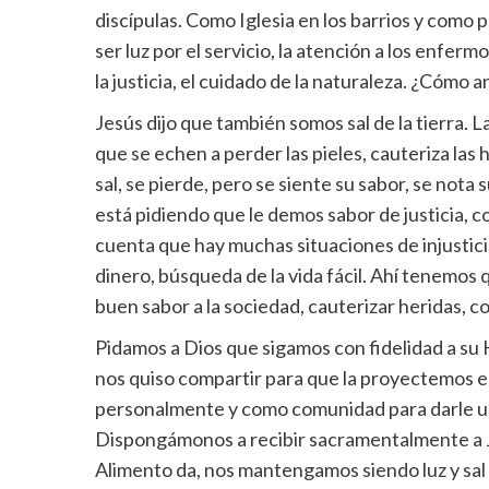
discípulas. Como Iglesia en los barrios y com
ser luz por el servicio, la atención a los enferm
la justicia, el cuidado de la naturaleza. ¿Cómo
Jesús dijo que también somos sal de la tierra. La
que se echen a perder las pieles, cauteriza las 
sal, se pierde, pero se siente su sabor, se nota
está pidiendo que le demos sabor de justicia,
cuenta que hay muchas situaciones de injusticia
dinero, búsqueda de la vida fácil. Ahí tenemos q
buen sabor a la sociedad, cauterizar heridas, c
Pidamos a Dios que sigamos con fidelidad a su Hi
nos quiso compartir para que la proyectemos 
personalmente y como comunidad para darle u
Dispongámonos a recibir sacramentalmente a J
Alimento da, nos mantengamos siendo luz y sa