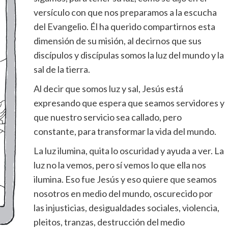
versículo con que nos preparamos a la escucha
del Evangelio. Él ha querido compartirnos esta
dimensión de su misión, al decirnos que sus
discípulos y discípulas somos la luz del mundo y la
sal de la tierra.
Al decir que somos luz y sal, Jesús está
expresando que espera que seamos servidores y
que nuestro servicio sea callado, pero
constante, para transformar la vida del mundo.
La luz ilumina, quita lo oscuridad y ayuda a ver. La
luz no la vemos, pero sí vemos lo que ella nos
ilumina. Eso fue Jesús y eso quiere que seamos
nosotros en medio del mundo, oscurecido por
las injusticias, desigualdades sociales, violencia,
pleitos, tranzas, destrucción del medio