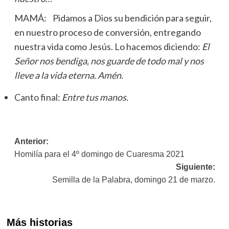
MAMÁ: Pidamos a Dios su bendición para seguir,
en nuestro proceso de conversión, entregando
nuestra vida como Jesús. Lo hacemos diciendo:
El
Señor nos bendiga, nos guarde de todo mal y nos
lleve a la vida eterna. Amén.
Canto final:
Entre tus manos
.
Navegación
Anterior:
Homilía para el 4º domingo de Cuaresma 2021
de
Siguiente:
entradas
Semilla de la Palabra, domingo 21 de marzo.
Más historias