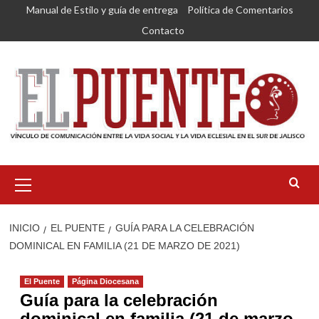
Saltar
Manual de Estilo y guía de entrega
Política de Comentarios
al
Contacto
contenido
Menú
primario
INICIO
EL PUENTE
GUÍA PARA LA CELEBRACIÓN
DOMINICAL EN FAMILIA (21 DE MARZO DE 2021)
El Puente
Página Diocesana
Guía para la celebración
dominical en familia (21 de marzo