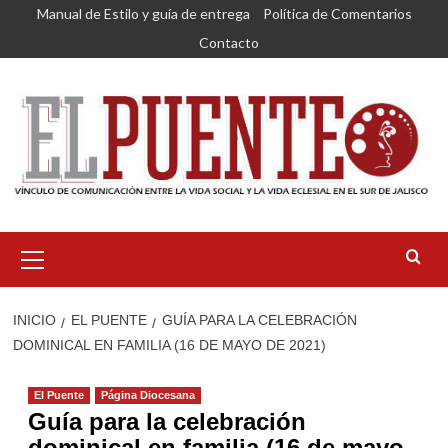
Saltar
Manual de Estilo y guía de entrega
Política de Comentarios
al
Contacto
contenido
Menú
primario
INICIO
EL PUENTE
GUÍA PARA LA CELEBRACIÓN
DOMINICAL EN FAMILIA (16 DE MAYO DE 2021)
El Puente
Página Diocesana
Guía para la celebración
dominical en familia (16 de mayo