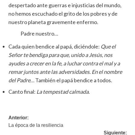
despertado ante guerras e injusticias del mundo,
no hemos escuchado el grito de los pobres y de
nuestro planeta gravemente enfermo.
Padre nuestro…
Cada quien bendice al papá, diciéndole:
Que el
Señor te bendiga para que, unido a Jesús, nos
ayudes a crecer en la fe, a luchar contra el mal y a
remar juntos ante las adversidades. En el nombre
del Padre
… También el papá bendice a todos.
Canto final:
La tempestad calmada
.
Navegación
Anterior:
La época de la resiliencia
de
Siguiente: