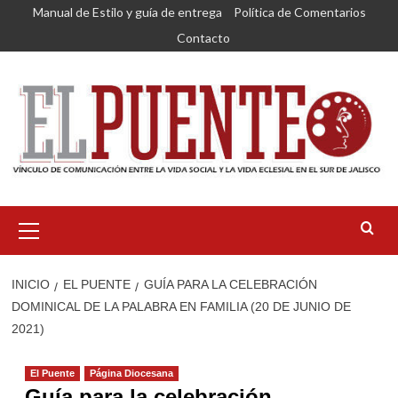
Saltar
Manual de Estilo y guía de entrega
Política de Comentarios
al
Contacto
contenido
Menú
primario
INICIO
EL PUENTE
GUÍA PARA LA CELEBRACIÓN
DOMINICAL DE LA PALABRA EN FAMILIA (20 DE JUNIO DE
2021)
El Puente
Página Diocesana
Guía para la celebración