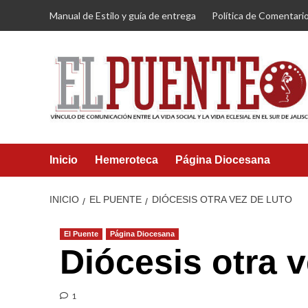
Saltar
Manual de Estilo y guía de entrega
Política de Comentari
al
contenido
Inicio
Hemeroteca
Página Diocesana
INICIO
EL PUENTE
DIÓCESIS OTRA VEZ DE LUTO
El Puente
Página Diocesana
Diócesis otra v
1