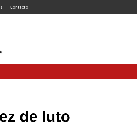
os
Contacto
ez de luto