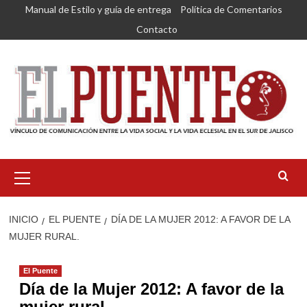
Saltar
Manual de Estilo y guía de entrega
Política de Comentarios
al
Contacto
contenido
Menú
primario
INICIO
EL PUENTE
DÍA DE LA MUJER 2012: A FAVOR DE LA
MUJER RURAL.
El Puente
Día de la Mujer 2012: A favor de la
mujer rural.