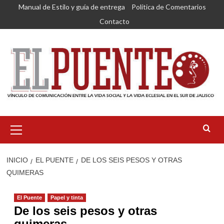
Saltar
Manual de Estilo y guía de entrega
Política de Comentarios
al
Contacto
contenido
Menú
primario
INICIO
EL PUENTE
DE LOS SEIS PESOS Y OTRAS
QUIMERAS
El Puente
Papel y tinta
De los seis pesos y otras
quimeras