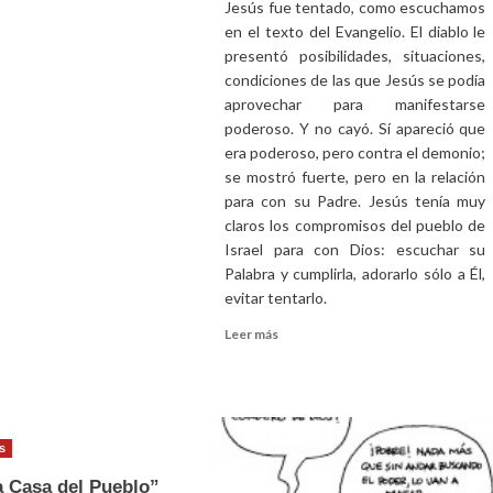
Jesús fue tentado, como escuchamos
en el texto del Evangelio. El diablo le
presentó posibilidades, situaciones,
condiciones de las que Jesús se podía
aprovechar para manifestarse
poderoso. Y no cayó. Sí apareció que
era poderoso, pero contra el demonio;
se mostró fuerte, pero en la relación
para con su Padre. Jesús tenía muy
claros los compromisos del pueblo de
Israel para con Dios: escuchar su
Palabra y cumplirla, adorarlo sólo a Él,
evitar tentarlo.
Leer
Leer más
más
sobre
Homilía
para
el
s
1er
domingo
 Casa del Pueblo”