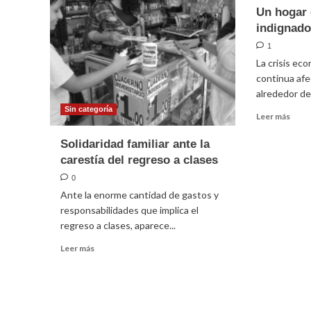
Un hogar 
indignad
1
La crisis ec
continua afe
alrededor del
Sin categoría
Leer
Leer más
más
sobr
Solidaridad familiar ante la
“La
carestía del regreso a clases
Nuev
0
Casa
del
Ante la enorme cantidad de gastos y
Pueb
responsabilidades que implica el
Un
regreso a clases, aparece...
hoga
Leer
crea
Leer más
más
por
sobre
los
Solidaridad
indig
familiar