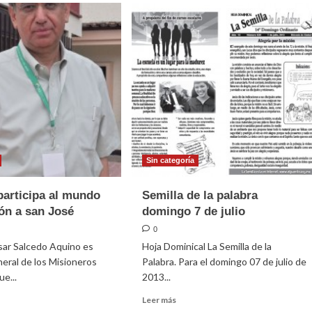
Sin categoría
participa al mundo
Semilla de la palabra
ón a san José
domingo 7 de julio
0
César Salcedo Aquino es
Hoja Dominical La Semilla de la
eral de los Misioneros
Palabra. Para el domingo 07 de julio de
ue...
2013...
Leer
Leer más
más