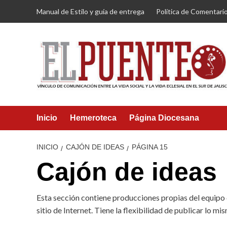
Saltar
Manual de Estilo y guía de entrega
Política de Comentari
al
contenido
Inicio
Hemeroteca
Página Diocesana
INICIO
CAJÓN DE IDEAS
PÁGINA 15
Cajón de ideas
Esta sección contiene producciones propias del equipo d
sitio de Internet. Tiene la flexibilidad de publicar lo m