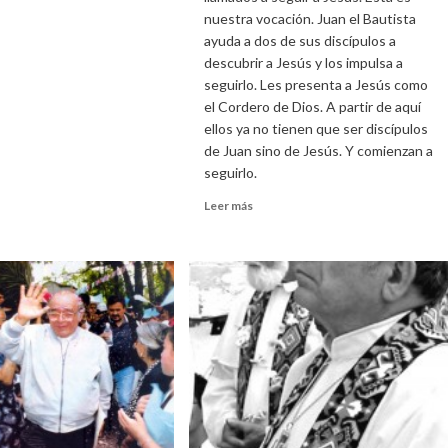
nuestra vocación. Juan el Bautista
ayuda a dos de sus discípulos a
descubrir a Jesús y los impulsa a
seguirlo. Les presenta a Jesús como
el Cordero de Dios. A partir de aquí
ellos ya no tienen que ser discípulos
de Juan sino de Jesús. Y comienzan a
seguirlo.
Leer
Leer más
más
sobre
Homilía
del
domingo
15
de
enero
de
2012