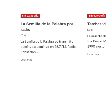
sobre
sobr
Semilla
Zapo
de
parti
Sin categoría
Sin categoría
la
al
Palabra
mun
La Semilla de la Palabra por
Tatcher v
23
su
radio
0
de
devo
marzo
La muerte d
a
0
2014
san
fue Primer M
La Semilla de la Palabra se transmite
José
1990, nos...
domingo a domingo en 96.7 FM, Radio
Sensación....
Leer
Leer más
más
Leer
Leer más
sobr
más
Tatc
sobre
vive
La
en
Semilla
su
de
lega
la
Palabra
por
radio