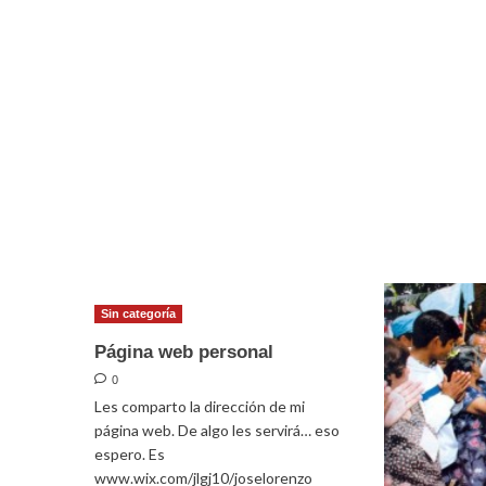
Sin categoría
Página web personal
0
Les comparto la dirección de mi
página web. De algo les servirá… eso
espero. Es
www.wix.com/jlgj10/joselorenzo