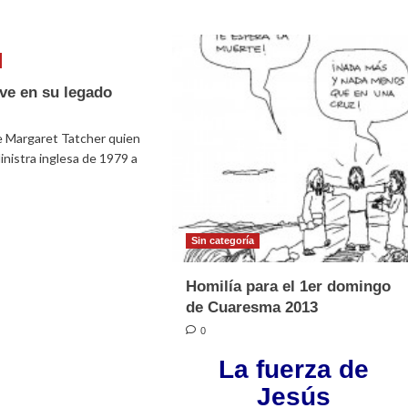
e
sobre
tlán
Semilla
cipa
de
la
do
palabra
ive en su legado
domingo
ción
7
e Margaret Tatcher quien
de
julio
inistra inglesa de 1979 a
e
Sin categoría
her
Homilía para el 1er domingo
de Cuaresma 2013
do
0
La fuerza de
Jesús