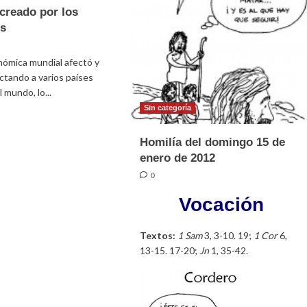
de
creado por los
Cuaresma
os
2013
onómica mundial afectó y
ctando a varios países
 mundo, lo...
Sin categoría
e
Homilía del domingo 15 de
enero de 2012
a
0
Vocación
lo”
r
Textos:
1 Sam
3, 3-10. 19;
1 Cor
6,
do
13-15. 17-20;
Jn
1, 35-42.
nados