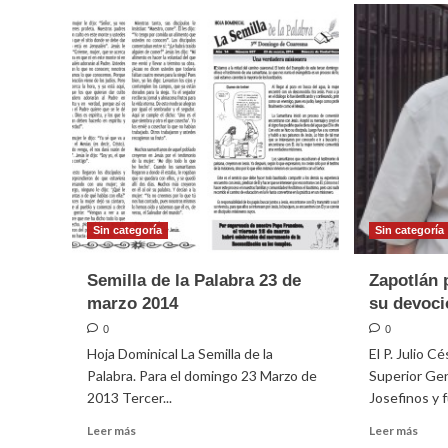
Sin categoría
Sin categoría
Semilla de la Palabra 23 de
Zapotlán 
marzo 2014
su devoci
0
0
Hoja Dominical La Semilla de la
El P. Julio 
Palabra. Para el domingo 23 Marzo de
Superior Gen
2013 Tercer...
Josefinos y f
Leer
Leer
Leer más
Leer más
más
más