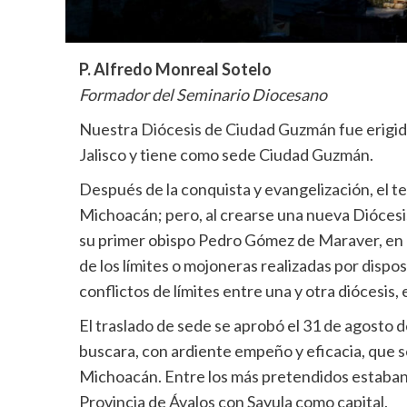
P. Alfredo Monreal Sotelo
Formador del Seminario Diocesano
Nuestra Diócesis de Ciudad Guzmán fue erigida 
Jalisco y tiene como sede Ciudad Guzmán.
Después de la conquista y evangelización, el te
Michoacán; pero, al crearse una nueva Diócesis
su primer obispo Pedro Gómez de Maraver, en 15
de los límites o mojoneras realizadas por dispo
conflictos de límites entre una y otra diócesis
El traslado de sede se aprobó el 31 de agosto d
buscara, con ardiente empeño y eficacia, que s
Michoacán. Entre los más pretendidos estaban l
Provincia de Ávalos con Sayula como capital.