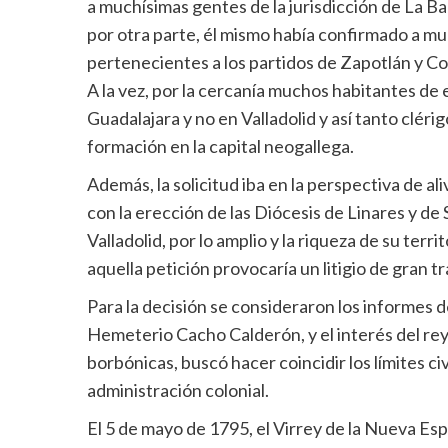
a muchísimas gentes de la jurisdicción de La B
por otra parte, él mismo había confirmado a mu
pertenecientes a los partidos de Zapotlán y Coli
A la vez, por la cercanía muchos habitantes de 
Guadalajara y no en Valladolid y así tanto cléri
formación en la capital neogallega.
Además, la solicitud iba en la perspectiva de al
con la erección de las Diócesis de Linares y d
Valladolid, por lo amplio y la riqueza de su terr
aquella petición provocaría un litigio de gran 
Para la decisión se consideraron los informes de
Hemeterio Cacho Calderón, y el interés del rey
borbónicas, buscó hacer coincidir los límites civ
administración colonial.
El 5 de mayo de 1795, el Virrey de la Nueva E