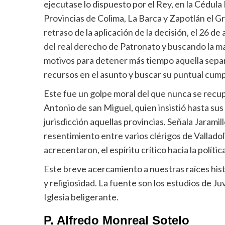
ejecutase lo dispuesto por el Rey, en la Cédula 
Provincias de Colima, La Barca y Zapotlán el G
retraso de la aplicación de la decisión, el 26 d
del real derecho de Patronato y buscando la mayo
motivos para detener más tiempo aquella separac
recursos en el asunto y buscar su puntual cump
Este fue un golpe moral del que nunca se recupe
Antonio de san Miguel, quien insistió hasta sus
jurisdicción aquellas provincias. Señala Jaramil
resentimiento entre varios clérigos de Valladoli
acrecentaron, el espíritu crítico hacia la políti
Este breve acercamiento a nuestras raíces hist
y religiosidad. La fuente son los estudios de J
Iglesia beligerante.
P. Alfredo Monreal Sotelo