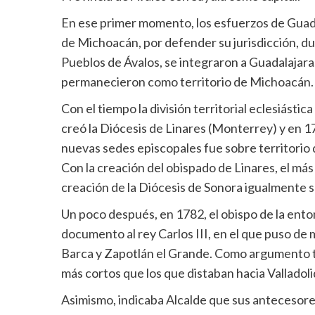
En ese primer momento, los esfuerzos de Guadala
de Michoacán, por defender su jurisdicción, du
Pueblos de Ávalos, se integraron a Guadalajara
permanecieron como territorio de Michoacán.
Con el tiempo la división territorial eclesiásti
creó la Diócesis de Linares (Monterrey) y en 1
nuevas sedes episcopales fue sobre territorio
Con la creación del obispado de Linares, el más
creación de la Diócesis de Sonora igualmente se
Un poco después, en 1782, el obispo de la enton
documento al rey Carlos III, en el que puso de m
Barca y Zapotlán el Grande. Como argumento t
más cortos que los que distaban hacia Valladoli
Asimismo, indicaba Alcalde que sus antecesore