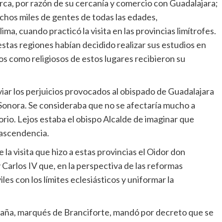
arca, por razón de su cercanía y comercio con Guadalajara;
chos miles de gentes de todas las edades,
ma, cuando practicó la visita en las provincias limítrofes.
estas regiones habían decidido realizar sus estudios en
gos como religiosos de estos lugares recibieron su
iviar los perjuicios provocados al obispado de Guadalajara
e Sonora. Se consideraba que no se afectaría mucho a
itorio. Lejos estaba el obispo Alcalde de imaginar que
trascendencia.
 la visita que hizo a estas provincias el Oidor don
 Carlos IV que, en la perspectiva de las reformas
iles con los límites eclesiásticos y uniformar la
spaña, marqués de Branciforte, mandó por decreto que se