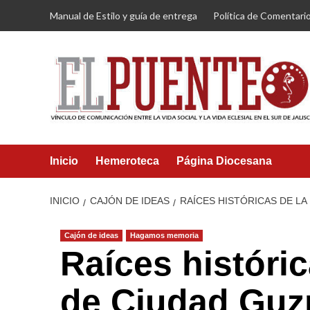
Saltar
Manual de Estilo y guía de entrega
Política de Comentari
al
contenido
Inicio
Hemeroteca
Página Diocesana
INICIO
CAJÓN DE IDEAS
RAÍCES HISTÓRICAS DE LA
Cajón de ideas
Hagamos memoria
Raíces históric
de Ciudad Gu