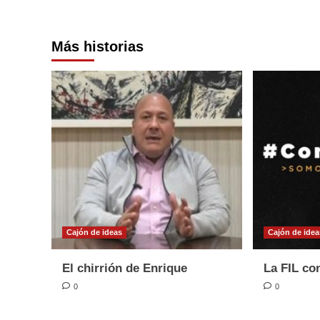
entradas
Más historias
Cajón de ideas
Cajón de idea
El chirrión de Enrique
La FIL con
0
0