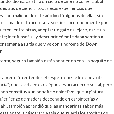
o idioma, asistir a un ciclo de cine no comercial, al
muestras de ciencia, todas esas experiencias que
va normalidad de este año limitó algunas de ellas, sin
 el alma de esta profesora sonriera profundamente por
ueron, entre otras, adoptar un gato callejero, darle un
e; leer filosofía –y descubrir cómo le daba sentido a
 por semana a su tía que vive con síndrome de Down,
r.
tenta, seguro también están sonriendo con un poquito de
 aprendió a entender el respeto que se le debe a otras
cia”; que la vida en cada época es un acuerdo social, pero
ndo constituya un beneficio colectivo; que la pintura
quier lienzo de madera desechado en carpinterías y
 ¡ah!, también aprendió que las mandarinas saben más
está entre la cáscara y la tela que guarda los trocitos de