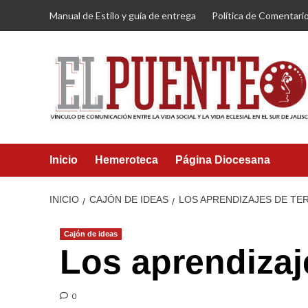
Saltar
Manual de Estilo y guía de entrega
Política de Comentari
al
contenido
Inicio
Hemeroteca
Página Diocesana
INICIO
CAJÓN DE IDEAS
LOS APRENDIZAJES DE TE
Cajón de ideas
Los aprendizaj
0