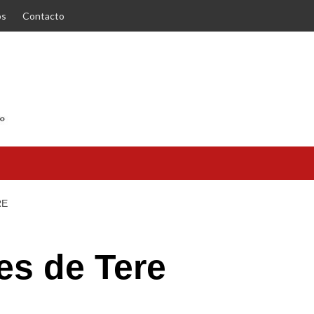
os
Contacto
RE
es de Tere