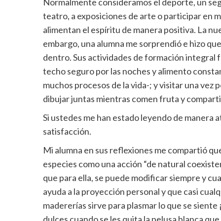
Normalmente consideramos el deporte, un segund
teatro, a exposiciones de arte o participar en 
alimentan el espíritu de manera positiva. La nue
embargo, una alumna me sorprendió e hizo que
dentro. Sus actividades de formación integral f
techo seguro por las noches y alimento constant
muchos procesos de la vida-; y visitar una vez
dibujar juntas mientras comen fruta y comparti
Si ustedes me han estado leyendo de manera a
satisfacción.
Mi alumna en sus reflexiones me compartió que
especies como una acción “de natural coexisten
que para ella, se puede modificar siempre y cua
ayuda a la proyección personal y que casi cual
madererías sirve para plasmar lo que se siente
dulces cuando se les quita la pelusa blanca que 