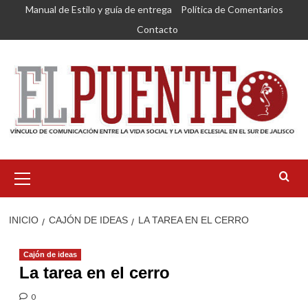
Saltar
Manual de Estilo y guía de entrega
Política de Comentarios
al
Contacto
contenido
Menú
primario
INICIO
CAJÓN DE IDEAS
LA TAREA EN EL CERRO
Cajón de ideas
La tarea en el cerro
0