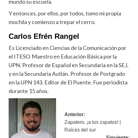
mundo su escuela.
Y entonces, por ellos, por todos, tomo mi propia
mochila y comienzo a trepar el cerro.
Carlos Efrén Rangel
Es Licenciado en Ciencias de la Comunicación por
el ITESO. Maestro en Educación Básica por la
UPN. Profesor de Español en Secundaria en la SEJ,
y en la Secundaria Autlán. Profesor de Postgrado
en la UPN 143. Editor de El Puente. Fue periodista
durante 15 años.
Navegación
Anterior:
Zapatero, ¡a tus zapatos! |
de
Raíces del sur
entradas
Siguiente: