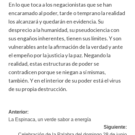
En lo que toca a los negacionistas que se han
encaramado al poder, tarde o temprano la realidad
los alcanzará y quedarán en evidencia. Su
desprecio a la humanidad, su pseudociencia con
sus engaños inherentes, tienen sus límites. Y son
vulnerables ante la afirmación de la verdad y ante
el empeño por la justicia y la paz. Negando la
realidad, estas estructuras de poder se
contradicen porque se niegan a sí mismas,
también. Y en el interior de su poder está el virus
de su propia destrucción.
Navegación
Anterior:
La Espinaca, un verde sabor a energía
de
Siguiente:
entradas
Celebración de la Palabra del domingo 28 de junio