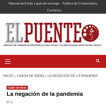
Saltar
Manual de Estilo y guía de entrega
Política de Comentarios
al
Contacto
contenido
Menú
primario
INICIO
CAJÓN DE IDEAS
LA NEGACIÓN DE LA PANDEMIA
Cajón de ideas
La negación de la pandemia
0