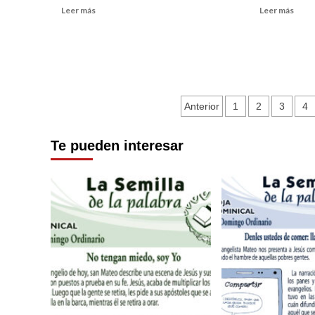
Leer
Leer
Leer más
Leer más
más
más
sobre
sobr
La
Galle
exigencia
fruta
de
ser
Paginación
profeta
Anterior
1
2
3
4
de
Te pueden interesar
entradas