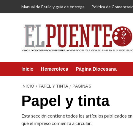
Saltar
Manual de Estilo y guía de entrega
Política de Comentari
al
contenido
Inicio
Hemeroteca
Página Diocesana
INICIO
PAPEL Y TINTA
PÁGINA 5
Papel y tinta
Esta sección contiene todos los artículos publicados en
que el impreso comienza a circular.