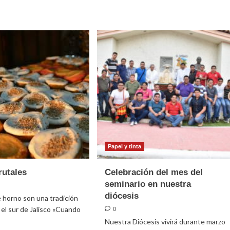
ser
profeta
e
r
ica
élica
Papel y tinta
rutales
Celebración del mes del
seminario en nuestra
diócesis
e horno son una tradición
 el sur de Jalisco «Cuando
0
Nuestra Diócesis vivirá durante marzo