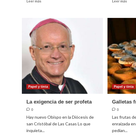
Leer
Leer
Leer más
Leer más
más
más
sobre
sobr
Corazón
Hace
de
una
pobre
polít
evang
Papel y tinta
Papel y tinta
La exigencia de ser profeta
Galletas f
0
0
Hay nuevo Obispo en la Diócesis de
Las frutas d
san Cristóbal de Las Casas Lo que
enraizada en
inquieta...
pedían...