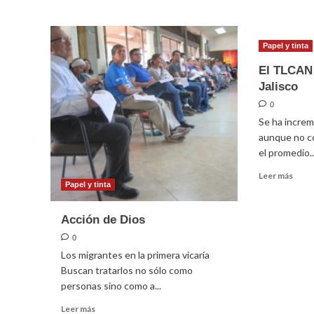
El
sobr
aislamiento
Vivir
es
el
Papel y tinta
el
Síno
infierno
El TLCAN 
Jalisco
0
Se ha increm
aunque no co
el promedio..
Leer
Leer más
Papel y tinta
más
sobr
El
Acción de Dios
TLC
0
en
el
Los migrantes en la primera vicaría
Sur
Buscan tratarlos no sólo como
de
personas sino como a...
Jalis
Leer
Leer más