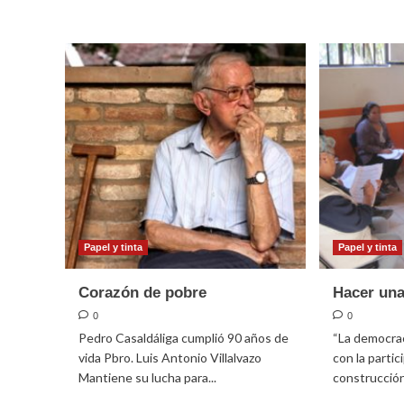
más
sobre
Acción
de
Dios
Papel y tinta
Papel y tinta
Corazón de pobre
Hacer una
0
0
Pedro Casaldáliga cumplió 90 años de
“La democrac
vida Pbro. Luis Antonio Villalvazo
con la partic
Mantiene su lucha para...
construcción