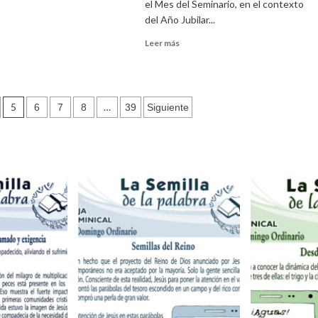
el Mes del Seminario, en el contexto
del Año Jubilar...
e
Leer
Leer más
tas
más
les
sobre
Celebración
del
5
…
6
7
8
39
Siguiente
mes
del
seminario
en
nuestra
diócesis