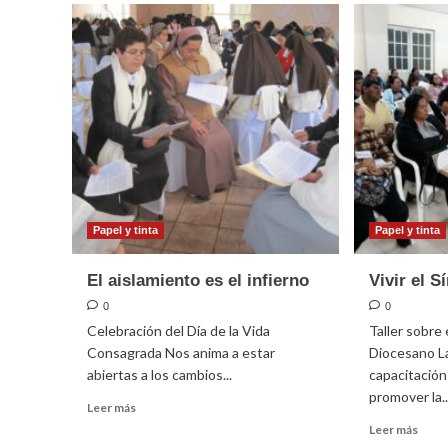
Papel y tinta
Papel y tinta
El aislamiento es el infierno
Vivir el S
0
0
Celebración del Día de la Vida
Taller sobre
Consagrada Nos anima a estar
Diocesano L
abiertas a los cambios...
capacitació
promover la..
Leer
Leer más
más
Leer
Leer más
sobre
más