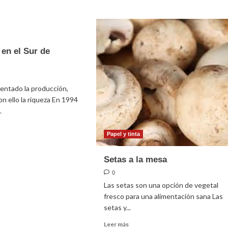
Replantear
e
la
misión
do
en el Sur de
entado la producción,
n ello la riqueza En 1994
.
Papel y tinta
e
Setas a la mesa
AN
0
Las setas son una opción de vegetal
fresco para una alimentación sana Las
setas y...
co
Leer
Leer más