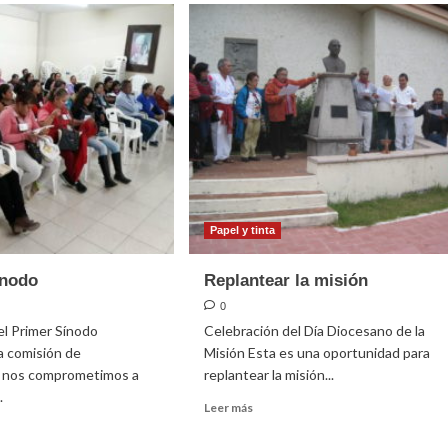
Papel y tinta
ínodo
Replantear la misión
0
 el Primer Sínodo
Celebración del Día Diocesano de la
a comisión de
Misión Esta es una oportunidad para
n nos comprometimos a
replantear la misión...
.
Leer
Leer más
más
sobre