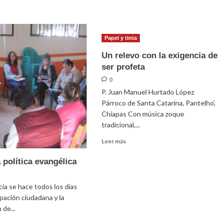
más
sobre
Setas
a
Papel y tinta
la
mesa
Un relevo con la exigencia de
ser profeta
0
P. Juan Manuel Hurtado López
Párroco de Santa Catarina, Pantelho’,
Chiapas Con música zoque
tradicional,...
Leer
Leer más
más
sobre
 política evangélica
Un
relevo
ia se hace todos los días
con
la
ipación ciudadana y la
exigencia
 de...
de