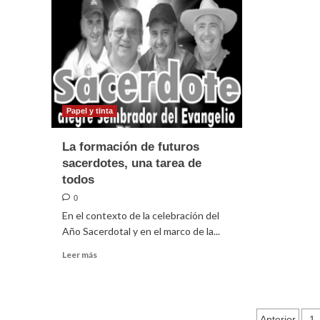
Papel y tinta
La formación de futuros
sacerdotes, una tarea de
todos
0
En el contexto de la celebración del
Año Sacerdotal y en el marco de la...
Leer
Leer más
más
sobre
La
formación
Pagin
Anterior
1