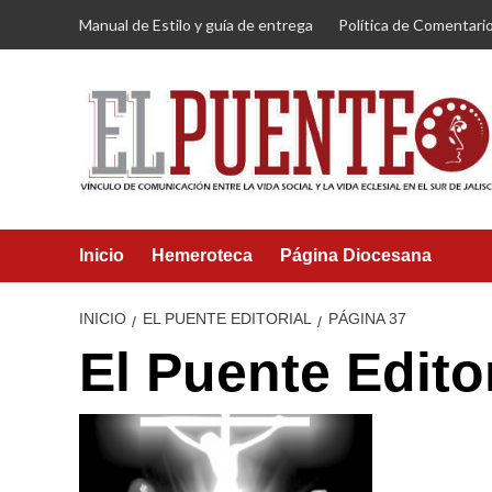
Saltar
Manual de Estilo y guía de entrega
Política de Comentari
al
contenido
Inicio
Hemeroteca
Página Diocesana
INICIO
EL PUENTE EDITORIAL
PÁGINA 37
El Puente Editor