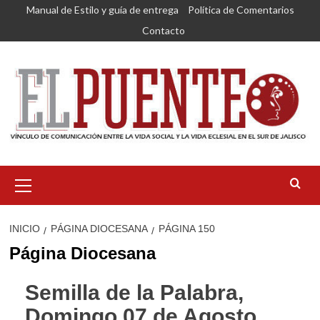
Saltar
Manual de Estilo y guía de entrega
Política de Comentarios
al
Contacto
contenido
Menú
primario
INICIO
PÁGINA DIOCESANA
PÁGINA 150
Página Diocesana
Semilla de la Palabra,
Domingo 07 de Agosto