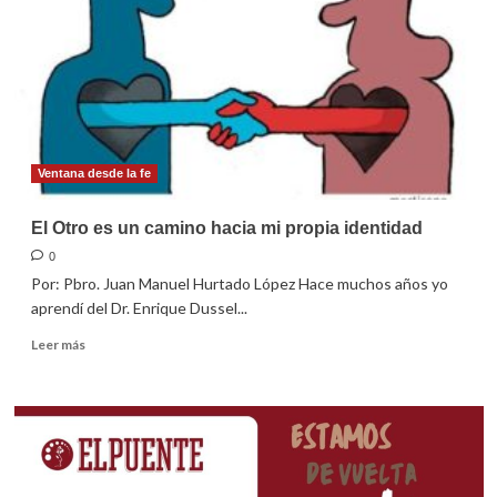
Ventana desde la fe
El Otro es un camino hacia mi propia identidad
0
Por: Pbro. Juan Manuel Hurtado López Hace muchos años yo
aprendí del Dr. Enrique Dussel...
Leer
Leer más
más
sobre
El
Otro
es
un
camino