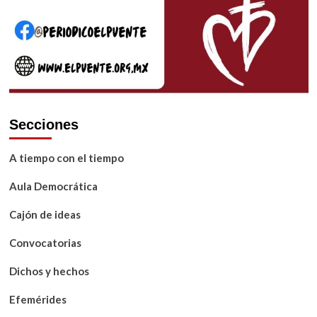
hacia
mi
propia
identidad
Secciones
A tiempo con el tiempo
Aula Democrática
Cajón de ideas
Convocatorias
Dichos y hechos
Efemérides