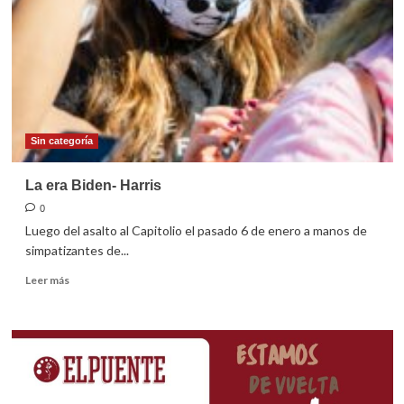
Sin categoría
La era Biden- Harris
0
Luego del asalto al Capitolio el pasado 6 de enero a manos de
simpatizantes de...
Leer
Leer más
más
sobre
La
era
Biden-
Harris