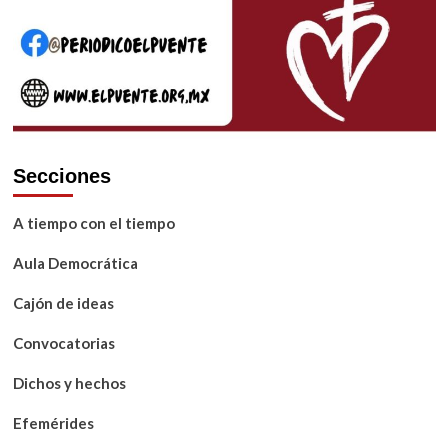
hacia
mi
propia
identidad
Secciones
A tiempo con el tiempo
Aula Democrática
Cajón de ideas
Convocatorias
Dichos y hechos
Efemérides