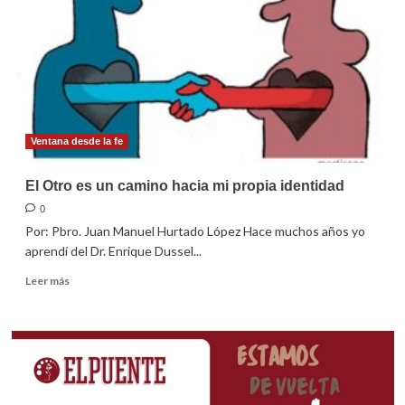
Ventana desde la fe
El Otro es un camino hacia mi propia identidad
0
Por: Pbro. Juan Manuel Hurtado López Hace muchos años yo
aprendí del Dr. Enrique Dussel...
Leer
Leer más
más
sobre
El
Otro
es
un
camino