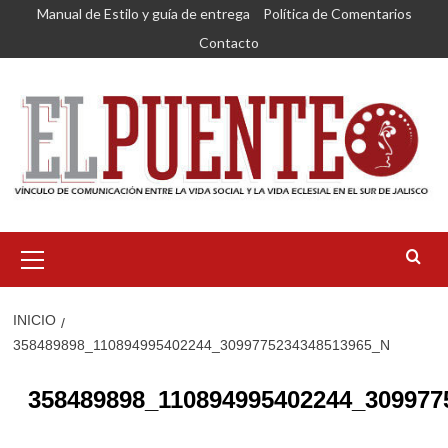
Saltar
Manual de Estilo y guía de entrega
Política de Comentarios
al
Contacto
contenido
Menú
primario
INICIO
358489898_110894995402244_3099775234348513965_N
358489898_110894995402244_309977