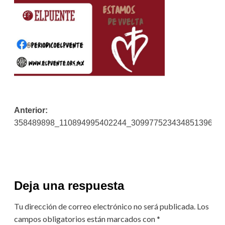
Navegación
Anterior:
358489898_110894995402244_3099775234348513965_
de
entradas
Deja una respuesta
Tu dirección de correo electrónico no será publicada.
Los
campos obligatorios están marcados con
*